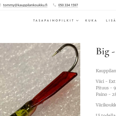
tommy@kauppilankoukku.fi
050 334 1597
TASAPAINOPILKIT
KUKA
LIS
Big 
Kauppilan
Väri - Ex
Pituus -
Paino - 2
Värikoukk
Ui todella