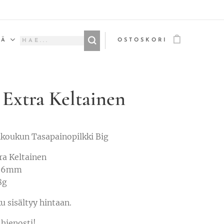
ÄÄ
OSTOSKORI
- Extra Keltainen
koukun Tasapainopilkki Big
tra Keltainen
 96mm
8g
u sisältyy hintaan.
 hienosti!