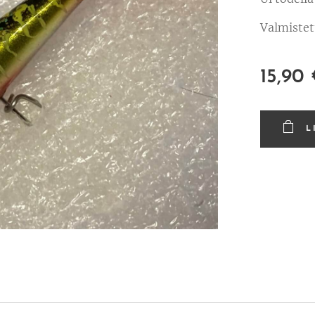
Valmistet
15,90
L