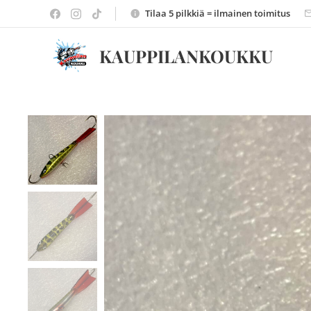
Tilaa 5 pilkkiä = ilmainen toimitus
KAUPPILANKOUKKU