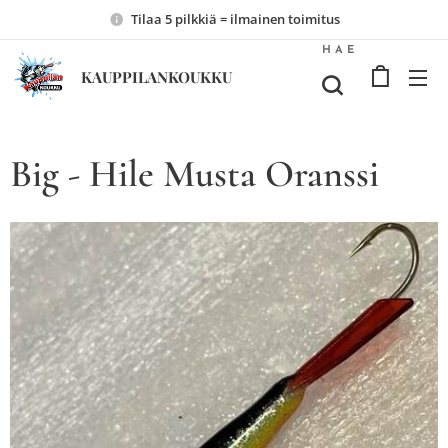
Tilaa 5 pilkkiä = ilmainen toimitus
HAE
KAUPPILANKOUKKU
Big - Hile Musta Oranssi