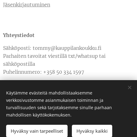
Jäsenkirjautuminen
Yhteystiedot
Sähköposti: tommy@kauppilankoukku.fi
Parhaiten tavoitat viestillä txt/whatsup tai
sähköpostilla
Puhelinnumero: +358 50 334 1597
Käytämme evästeitä mahdollistaaksemme
verkkosivustomme asianmukaisen toiminnan ja
turvallisuuden sekä tarjotaksemme sinulle parhaan
Luotu
Webnodella
Evästeet
mahdollisen käyttökokemuksen.
Hyväksy vain tarpeelliset
Hyväksy kaikki
LOPPUUNMYYTY