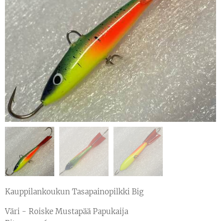
Kauppilankoukun Tasapainopilkki Big
Väri - Roiske Mustapää Papukaija