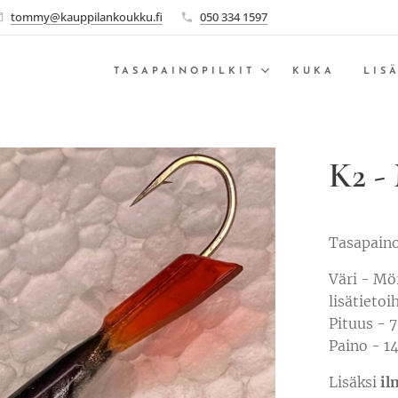
tommy@kauppilankoukku.fi
050 334 1597
TASAPAINOPILKIT
KUKA
LIS
K2 -
Tasapaino
Väri - Mör
lisätietoi
Pituus -
Paino - 1
Lisäksi
il