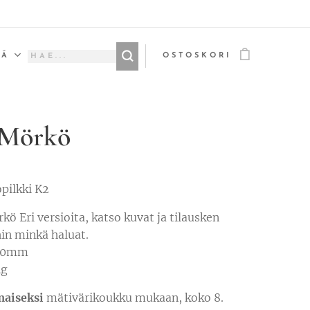
ÄÄ
OSTOSKORI
 Mörkö
pilkki K2
kö Eri versioita, katso kuvat ja tilausken
hin minkä haluat.
 70mm
4g
maiseksi
mätivärikoukku mukaan, koko 8.