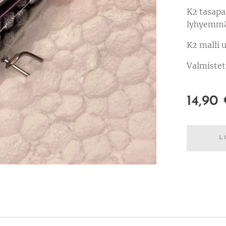
K2 tasapai
lyhyemmäl
K2 malli u
Valmistet
14,90
L