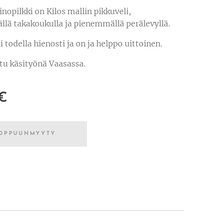
nopilkki on Kilos mallin pikkuveli,
lä takakoukulla ja pienemmällä perälevyllä.
i todella hienosti ja on ja helppo uittoinen.
tu käsityönä Vaasassa.
€
OPPUUNMYYTY