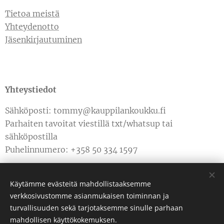
Tietoa meistä
Yhteydenotto
Jäsenkirjautuminen
Yhteystiedot
Sähköposti: tommy@kauppilankoukku.fi
Parhaiten tavoitat viestillä txt/whatsup tai
sähköpostilla
Puhelinnumero: +358 50 334 1597
Käytämme evästeitä mahdollistaaksemme
verkkosivustomme asianmukaisen toiminnan ja
turvallisuuden sekä tarjotaksemme sinulle parhaan
Luotu
Webnodella
Evästeet
mahdollisen käyttökokemuksen.