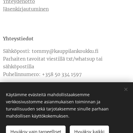
Yhteydenotto
Jäsenkirjautuminen
Yhteystiedot
Sähköposti: tommy@kauppilankoukku.fi
Parhaiten tavoitat viestillä txt/whatsup tai
sähköpostilla
Puhelinnumero: +358 50 334 1597
Käytämme evästeitä mahdollistaaksemme
verkkosivustomme asianmukaisen toiminnan ja
turvallisuuden sekä tarjotaksemme sinulle parhaan
Luotu
Webnodella
Evästeet
mahdollisen käyttökokemuksen.
Hyväksy vain tarpeelliset
Hyväksy kaikki
LOPPUUNMYYTY