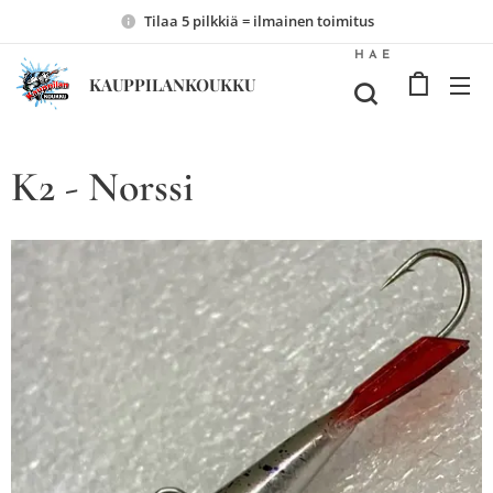
Tilaa 5 pilkkiä = ilmainen toimitus
HAE
KAUPPILANKOUKKU
K2 - Norssi