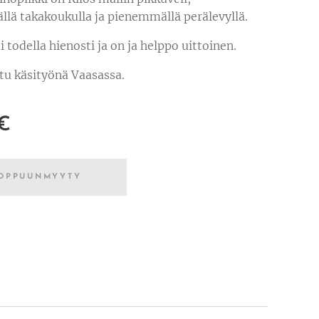
lä takakoukulla ja pienemmällä perälevyllä.
i todella hienosti ja on ja helppo uittoinen.
tu käsityönä Vaasassa.
€
OPPUUNMYYTY