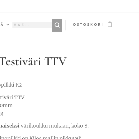
ÄÄ
OSTOSKORI
 Testiväri TTV
pilkki K2
stiväri TTV
 70mm
4g
maiseksi
värikoukku mukaan, koko 8.
nopilkki on Kilos mallin pikkuveli,