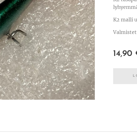
lyhyemmäl
K2 malli u
Valmistet
14,90
L