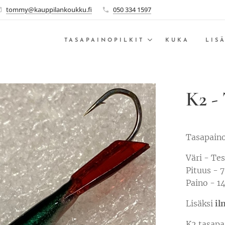
tommy@kauppilankoukku.fi
050 334 1597
TASAPAINOPILKIT
KUKA
LIS
K2 -
Tasapaino
Väri - Te
Pituus -
Paino - 1
Lisäksi
il
K2 tasapai