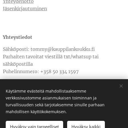
Yhteydenotto
Jäsenkirjautuminen
Yhteystiedot
Sähköposti: tommy@kauppilankoukku.fi
Parhaiten tavoitat viestillä txt/whatsup tai
sähköpostilla
Puhelinnumero: +358 50 334 1597
Käytämme evästeitä mahdollistaaksemme
verkkosivustomme asianmukaisen toiminnan ja
turvallisuuden sekä tarjotaksemme sinulle parhaan
Luotu
Webnodella
Evästeet
mahdollisen käyttökokemuksen.
Hyväksy vain tarpeelliset
Hyväksy kaikki
LOPPUUNMYYTY