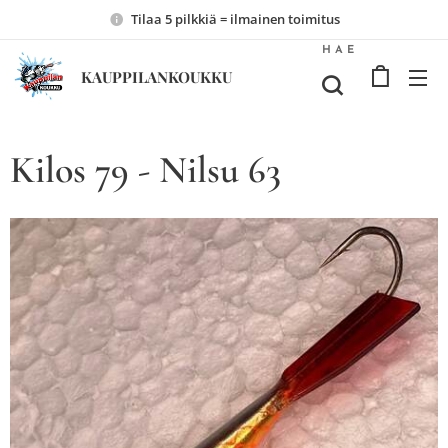
Tilaa 5 pilkkiä = ilmainen toimitus
HAE
KAUPPILANKOUKKU
Kilos 79 - Nilsu 63