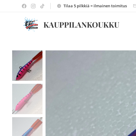
Tilaa 5 pilkkiä = ilmainen toimitus
KAUPPILANKOUKKU