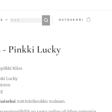
ÄÄ
OSTOSKORI
s - Pinkki Lucky
pilkki Kilos
nkki Lucky
 79mm
6g
maiseksi
mätivärikoukku mukaan.
asapainopilkillä on saatu paljon yli kilon painoisia