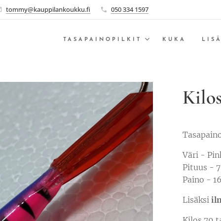
tommy@kauppilankoukku.fi
050 334 1597
TASAPAINOPILKIT
KUKA
LIS
Kilo
Tasapaino
Väri - Pi
Pituus -
Paino - 1
Lisäksi
il
Kilos 79 t