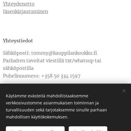
Yhteydenotto
Jäsenkirjautuminen
Yhteystiedot
Sähköposti: tommy@kauppilankoukku.fi
Parhaiten tavoitat viestillä txt/whatsup tai
sähköpostilla
Puhelinnumero: +358 50 334 1597
Käytämme evästeitä mahdollistaaksemme
verkkosivustomme asianmukaisen toiminnan ja
turvallisuuden sekä tarjotaksemme sinulle parhaan
Luotu
Webnodella
Evästeet
mahdollisen käyttökokemuksen.