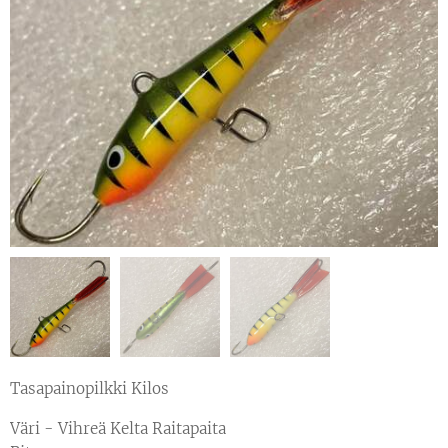
Tasapainopilkki Kilos
Väri - Vihreä Kelta Raitapaita