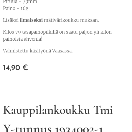
Pituus - 79mm
Paino - 16g
Lisäksi
ilmaiseksi
mätivärikoukku mukaan.
Kilos 79 tasapainopilkillä on saatu paljon yli kilon
painoisia ahvenia!
Valmistettu käsityönä Vaasassa.
14,90
€
Kauppilankoukku Tmi
Y-tunnus 1934002-1