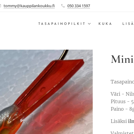
tommy@kauppilankoukku.fi
050 334 1597
TASAPAINOPILKIT
KUKA
LIS
Mini
Tasapaino
Väri - Nil
Pituus -
Paino - 8
Lisäksi
il
Valmistet