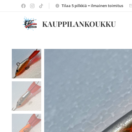
Tilaa 5 pilkkiä = ilmainen toimitus
KAUPPILANKOUKKU