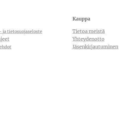
Kauppa
Tietoa meistä
- ja tietosuojaseloste
jeet
Yhteydenotto
Jäsenkirjautuminen
ehdot