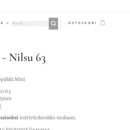
ÄÄ
OSTOSKORI
 - Nilsu 63
pilkki Mini
su 63
 55mm
g
maiseksi
mätivärikoukku mukaan.
tu käsityönä Vaasassa.