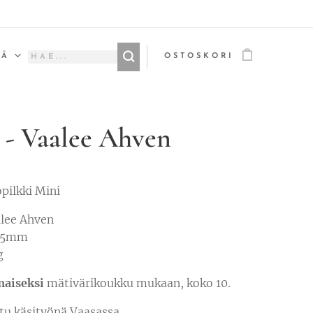
ÄÄ
OSTOSKORI
 - Vaalee Ahven
pilkki Mini
alee Ahven
 55mm
g
maiseksi
mätivärikoukku mukaan, koko 10.
tu käsityönä Vaasassa.