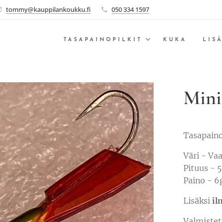
tommy@kauppilankoukku.fi
050 334 1597
TASAPAINOPILKIT
KUKA
LIS
Mini
Tasapaino
Väri - Va
Pituus -
Paino - 6
Lisäksi
il
Valmistet