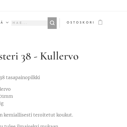
ÄÄ
OSTOSKORI
teri 38 - Kullervo
38 tasapainopilkki
lervo
 101mm
8g
 kemiallisesti teroitetut koukut.
u tulee ilmaiseksi mukaan.