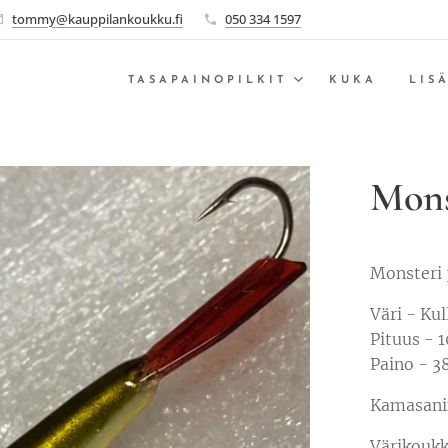
tommy@kauppilankoukku.fi
050 334 1597
TASAPAINOPILKIT
KUKA
LIS
Mons
Monsteri 
Väri - Kul
Pituus -
Paino - 3
Kamasanin
Värikoukk