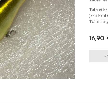
Tätä ei k
jään kant
Toimii my
16,90
L