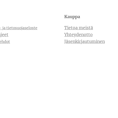
Kauppa
Tietoa meistä
- ja tietosuojaseloste
jeet
Yhteydenotto
Jäsenkirjautuminen
ehdot