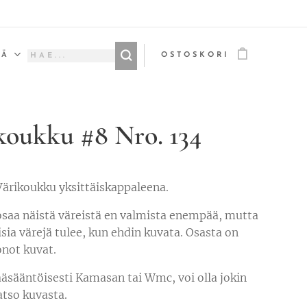
ÄÄ
OSTOSKORI
koukku #8 Nro. 134
ärikoukku yksittäiskappaleena.
osaa näistä väreistä en valmista enempää, mutta
aisia värejä tulee, kun ehdin kuvata. Osasta on
onot kuvat.
äsääntöisesti Kamasan tai Wmc, voi olla jokin
tso kuvasta.