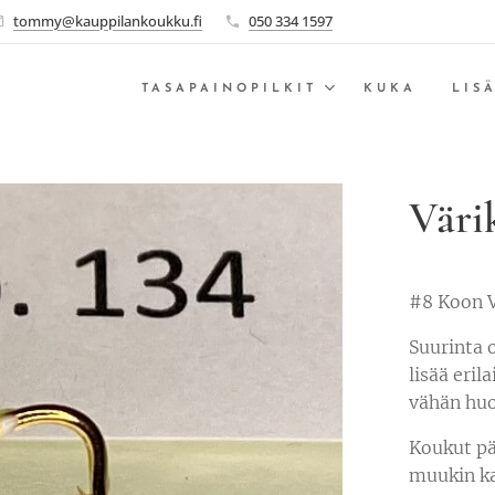
tommy@kauppilankoukku.fi
050 334 1597
TASAPAINOPILKIT
KUKA
LIS
Väri
#8 Koon V
Suurinta 
lisää eril
vähän hu
Koukut pä
muukin ka