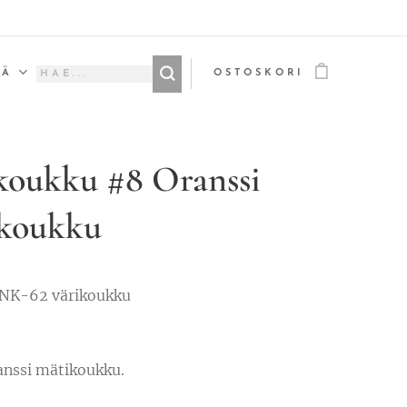
ÄÄ
OSTOSKORI
koukku #8 Oranssi
koukku
NK-62 värikoukku
anssi mätikoukku.