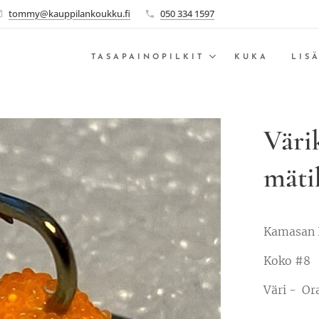
tommy@kauppilankoukku.fi
050 334 1597
TASAPAINOPILKIT
KUKA
LIS
Väri
mäti
Kamasan 
Koko #8
Väri - Or