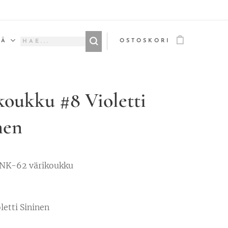
ÄÄ
OSTOSKORI
koukku #8 Violetti
nen
NK-62 värikoukku
letti Sininen