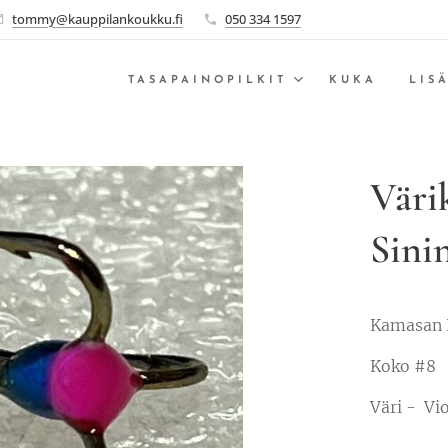
tommy@kauppilankoukku.fi
050 334 1597
TASAPAINOPILKIT
KUKA
LIS
Väri
Sini
Kamasan 
Koko #8
Väri - Vio