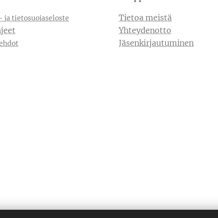
Tietoa meistä
- ja tietosuojaseloste
jeet
Yhteydenotto
Jäsenkirjautuminen
ehdot